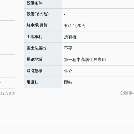
設備条件
設備(その他)
-
駐車場/月額
有(1台)/0円
土地権利
所有権
国土法届出
不要
用途地域
第一種中高層住居専用
取引態様
仲介
引渡し
即時
分
情報
情報の見方