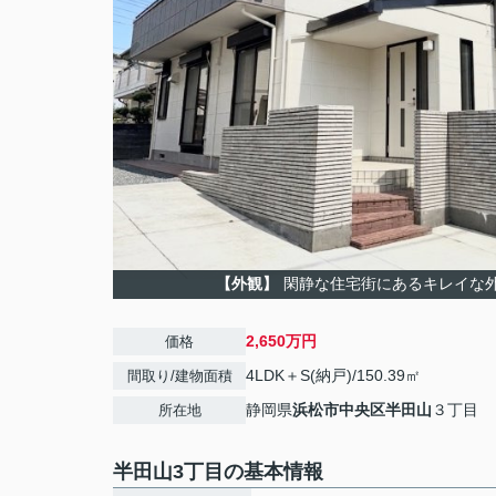
【外観】
閑静な住宅街にあるキレイな
2,650万円
価格
4LDK＋S(納戸)/150.39㎡
間取り/建物面積
静岡県
浜松市中央区
半田山
３丁目
所在地
半田山3丁目の基本情報