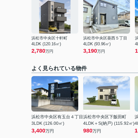
浜松市中央区十軒町
浜松市中央区葵西５丁目
4LDK (120.16㎡)
4LDK (93.96㎡)
4
2,780
3,190
1
万円
万円
よく見られている物件
浜松市中央区有玉台４丁目
浜松市中央区下飯田町
3LDK (126.00㎡)
4LDK＋S(納戸) (115.92㎡)
4
3,400
980
1
万円
万円