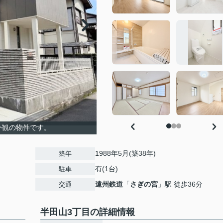
外観の物件です。
1988年5月(築38年)
築年
有(1台)
駐車
遠州鉄道
「
さぎの宮
」駅 徒歩36分
交通
半田山3丁目の詳細情報