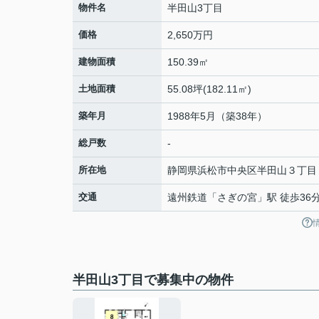
物件名
半田山3丁目
価格
2,650万円
建物面積
150.39㎡
土地面積
55.08坪(182.11㎡)
築年月
1988年5月（築38年）
総戸数
-
所在地
静岡県
浜松市中央区
半田山
３丁目
交通
遠州鉄道
「
さぎの宮
」駅 徒歩36
半田山3丁目で募集中の物件