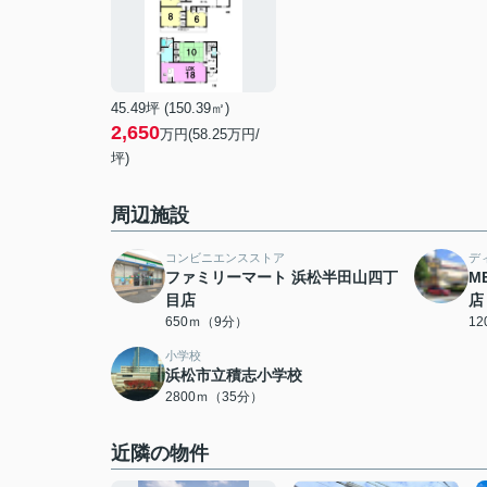
45.49坪 (150.39㎡)
2,650
万円(58.25万円/
坪)
周辺施設
コンビニエンスストア
デ
ファミリーマート 浜松半田山四丁
M
目店
店
650ｍ（9分）
1
小学校
浜松市立積志小学校
2800ｍ（35分）
近隣の物件