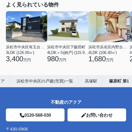
よく見られている物件
浜松市中央区有玉台４丁目
浜松市中央区下飯田町
浜松市浜名区内野台１丁目
3LDK (126.00㎡)
4LDK＋S(納戸) (115.92㎡)
4LDK (106.40㎡)
4
3,400
980
1,680
万円
万円
万円
クア
浜松市中央区の戸建(売買)一覧
高塚駅
篠原町 第1
不動産のアクア
0120-568-030
お問い合わせ
〒430-0906