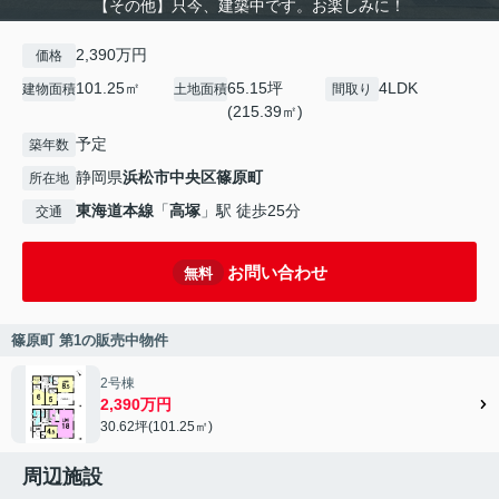
【その他】只今、建築中です。お楽しみに！
2,390万円
価格
101.25㎡
65.15坪
4LDK
建物面積
土地面積
間取り
(215.39㎡)
予定
築年数
静岡県
浜松市中央区
篠原町
所在地
東海道本線
「
高塚
」駅 徒歩25分
交通
お問い合わせ
無料
篠原町 第1の販売中物件
2号棟
2,390万円
30.62坪(101.25㎡)
周辺施設