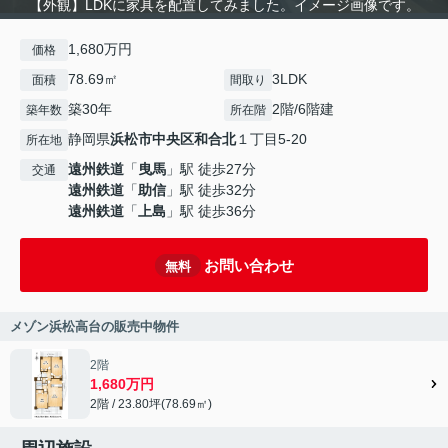
【外観】LDKに家具を配置してみました。イメージ画像です。
1,680万円
価格
78.69㎡
3LDK
面積
間取り
築30年
2階/6階建
築年数
所在階
静岡県
浜松市中央区
和合北
１丁目5-20
所在地
遠州鉄道
「
曳馬
」駅 徒歩27分
交通
遠州鉄道
「
助信
」駅 徒歩32分
遠州鉄道
「
上島
」駅 徒歩36分
お問い合わせ
無料
メゾン浜松高台の販売中物件
2階
1,680万円
2階 / 23.80坪(78.69㎡)