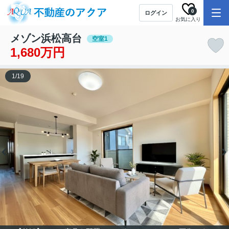
0
ログイン
お気に入り
メゾン浜松高台
空室1
1,680万円
1
/
19