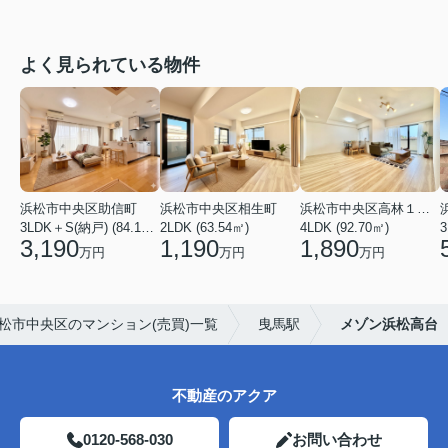
よく見られている物件
浜松市中央区助信町
浜松市中央区相生町
浜松市中央区高林１丁目
3LDK＋S(納戸) (84.15㎡)
2LDK (63.54㎡)
4LDK (92.70㎡)
3,190
1,190
1,890
万円
万円
万円
松市中央区のマンション(売買)一覧
曳馬駅
メゾン浜松高台
不動産のアクア
0120-568-030
お問い合わせ