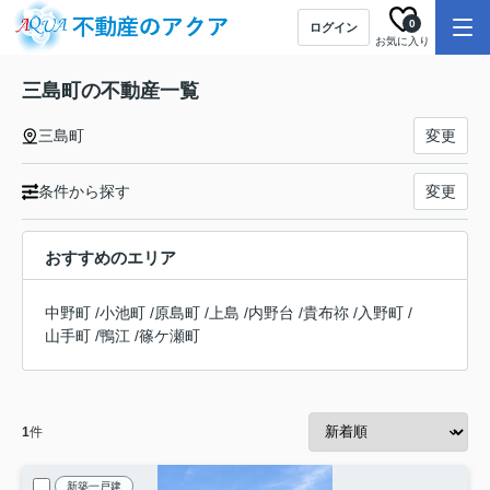
0
ログイン
お気に入り
三島町の不動産一覧
三島町
変更
条件から探す
変更
おすすめのエリア
中野町
/
小池町
/
原島町
/
上島
/
内野台
/
貴布祢
/
入野町
/
山手町
/
鴨江
/
篠ケ瀬町
1
件
新築一戸建