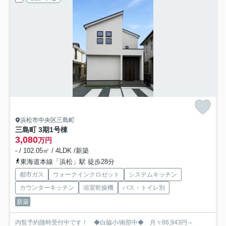
浜松市中央区三島町
三島町 3期
1号棟
3,080
万円
- / 102.05㎡ / 4LDK /新築
東海道本線「浜松」駅 徒歩28分
都市ガス
ウォークインクロゼット
システムキッチン
カウンターキッチン
浴室乾燥機
バス・トイレ別
新築
内覧予約随時受付中です！ ◆白脇小/南部中◆ 月々86,943円～