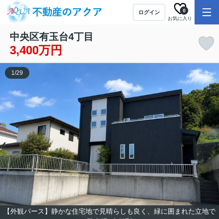
0
ログイン
お気に入り
中央区有玉台4丁目
3,400万円
1
/
29
【外観パース】静かな住宅地で見晴らしも良く、緑に囲まれた立地で