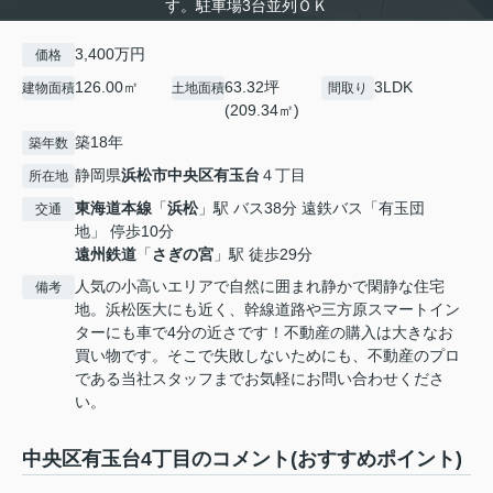
す。駐車場3台並列ＯＫ
3,400万円
価格
126.00㎡
63.32坪
3LDK
建物面積
土地面積
間取り
(209.34㎡)
築18年
築年数
静岡県
浜松市中央区
有玉台
４丁目
所在地
東海道本線
「
浜松
」駅 バス38分 遠鉄バス「有玉団
交通
地」 停歩10分
遠州鉄道
「
さぎの宮
」駅 徒歩29分
人気の小高いエリアで自然に囲まれ静かで閑静な住宅
備考
地。浜松医大にも近く、幹線道路や三方原スマートイン
ターにも車で4分の近さです！不動産の購入は大きなお
買い物です。そこで失敗しないためにも、不動産のプロ
である当社スタッフまでお気軽にお問い合わせくださ
い。
中央区有玉台4丁目のコメント(おすすめポイント)