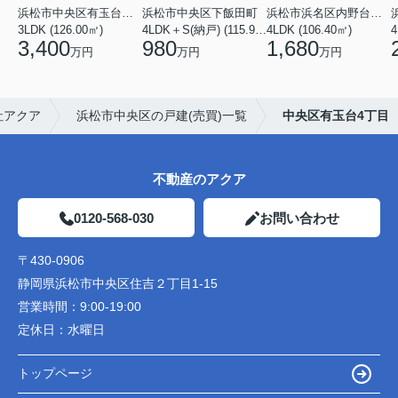
浜松市中央区有玉台４丁目
浜松市中央区下飯田町
浜松市浜名区内野台１丁目
3LDK (126.00㎡)
4LDK＋S(納戸) (115.92㎡)
4LDK (106.40㎡)
4
3,400
980
1,680
万円
万円
万円
社アクア
浜松市中央区の戸建(売買)一覧
中央区有玉台4丁目
不動産のアクア
0120-568-030
お問い合わせ
〒430-0906
静岡県浜松市中央区住吉２丁目1-15
営業時間：
9:00-19:00
定休日：
水曜日
トップページ