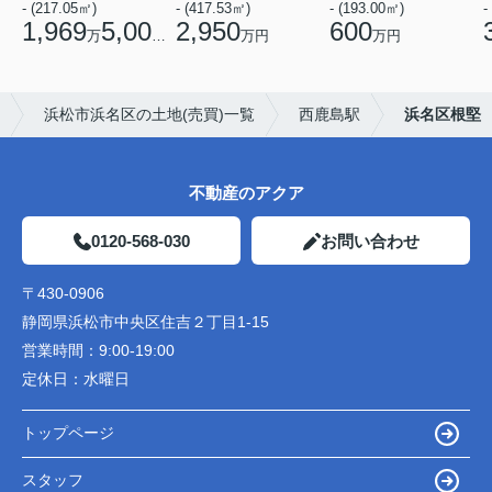
- (217.05㎡)
- (417.53㎡)
- (193.00㎡)
-
1,969
5,000
2,950
600
万
円
万円
万円
浜松市浜名区の土地(売買)一覧
西鹿島駅
浜名区根堅
不動産のアクア
0120-568-030
お問い合わせ
〒430-0906
静岡県浜松市中央区住吉２丁目1-15
営業時間：
9:00-19:00
定休日：
水曜日
トップページ
スタッフ