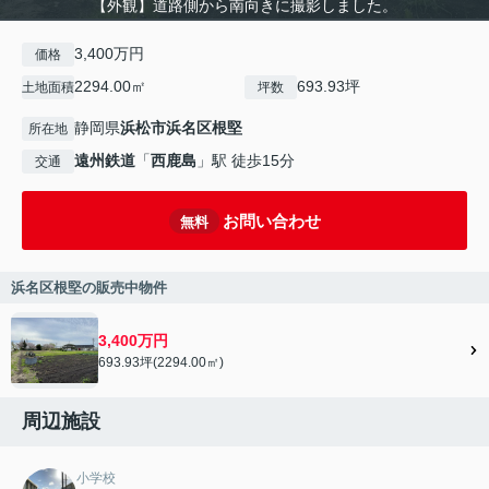
【外観】道路側から南向きに撮影しました。
3,400万円
価格
2294.00㎡
693.93坪
土地面積
坪数
静岡県
浜松市浜名区
根堅
所在地
遠州鉄道
「
西鹿島
」駅 徒歩15分
交通
お問い合わせ
無料
浜名区根堅の販売中物件
3,400万円
693.93坪(2294.00㎡)
周辺施設
小学校