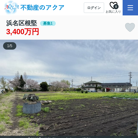
0
ログイン
お気に入り
浜名区根堅
募集1
3,400万円
1
/
5