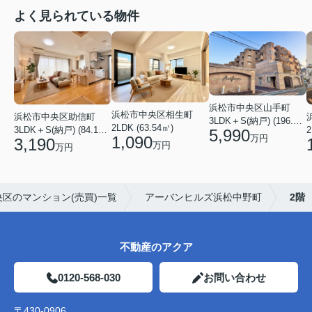
よく見られている物件
浜松市中央区山手町
浜松市中央区相生町
浜松市中央区助信町
3LDK＋S(納戸) (196.65㎡)
2LDK (63.54㎡)
3LDK＋S(納戸) (84.15㎡)
2
5,990
万円
1,090
3,190
万円
万円
区のマンション(売買)一覧
アーバンヒルズ浜松中野町
2階
不動産のアクア
0120-568-030
お問い合わせ
〒430-0906