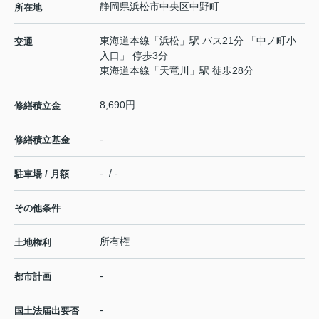
静岡県
浜松市中央区
中野町
所在地
東海道本線
「
浜松
」駅 バス21分 「中ノ町小
交通
入口」 停歩3分
東海道本線
「
天竜川
」駅 徒歩28分
8,690円
修繕積立金
-
修繕積立基金
- / -
駐車場 / 月額
その他条件
所有権
土地権利
-
都市計画
-
国土法届出要否