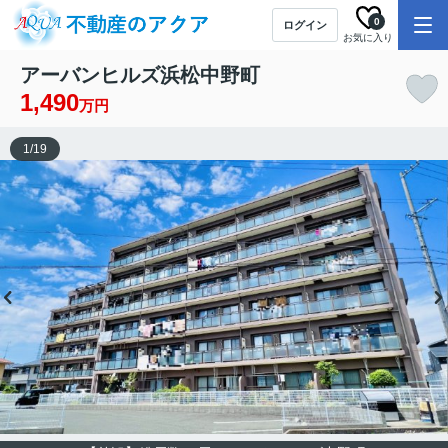
0
ログイン
お気に入り
アーバンヒルズ浜松中野町
1,490
万円
1
/
19