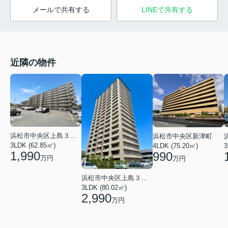
メールで共有する
LINEで共有する
近隣の物件
浜松市中央区上島３丁目
浜松市中央区新津町
3LDK (62.85㎡)
3
4LDK (75.20㎡)
1,990
990
万円
万円
浜松市中央区上島３丁目
3LDK (80.02㎡)
2,990
万円