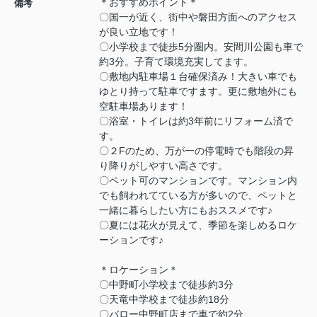
＊おすすめポイント＊
備考
〇国一が近く、街中や磐田方面へのアクセス
が良い立地です！
〇小学校まで徒歩5分圏内。安間川公園も車で
約3分。子育て環境充実してます。
〇敷地内駐車場１台確保済み！大きい車でも
ゆとり持って駐車ですます。更に敷地外にも
空駐車場あります！
〇浴室・トイレは約3年前にリフォーム済で
す。
〇２Fのため、万が一の停電時でも階段の昇
り降りがしやすい高さです。
〇ペット可のマンションです。マンション内
でも飼われてている方が多いので、ペットと
一緒に暮らしたい方にもおススメです♪
〇夏には花火が見えて、季節を楽しめるロケ
ーションです♪
＊ロケーション＊
〇中野町小学校まで徒歩約3分
〇天竜中学校まで徒歩約18分
〇バロー中野町店まで車で約2分