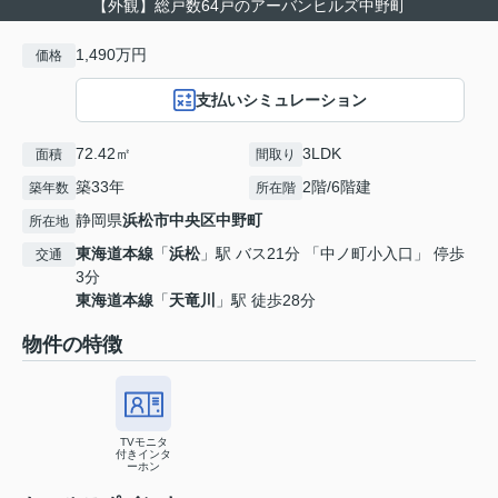
【外観】総戸数64戸のアーバンヒルズ中野町
1,490万円
価格
支払いシミュレーション
72.42㎡
3LDK
面積
間取り
築33年
2階/6階建
築年数
所在階
静岡県
浜松市中央区
中野町
所在地
東海道本線
「
浜松
」駅 バス21分 「中ノ町小入口」 停歩
交通
3分
東海道本線
「
天竜川
」駅 徒歩28分
物件の特徴
TVモニタ
付きインタ
ーホン