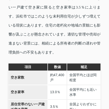
い一戸建て空き家に限ると空き家率は3.5％に上りま
す。浜松市ではこのような未利用住宅が少しずつ増えて
いる現状にあります。住宅の老朽化や地域の景観にも影
響が及ぶことが懸念されています。適切な管理や売却が
進まない背景には、相続による所有者の判断の遅れや管
理負担への不安もあります。
項目
数値
補足
約47,400
全国平均とほぼ同
空き家数
戸
程度
全国平均にも近い
空き家率
13.0％
水準
居住世帯のない一戸建
全国よりわずかに
3.5％