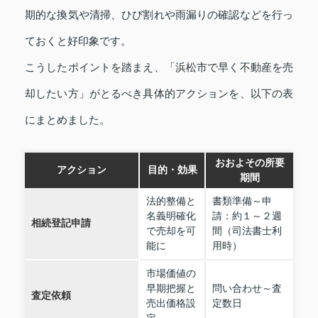
期的な換気や清掃、ひび割れや雨漏りの確認などを行っ
ておくと好印象です。
こうしたポイントを踏まえ、「浜松市で早く不動産を売
却したい方」がとるべき具体的アクションを、以下の表
にまとめました。
おおよその所要
アクション
目的・効果
期間
法的整備と
書類準備～申
名義明確化
請：約１～２週
相続登記申請
で売却を可
間（司法書士利
能に
用時）
市場価値の
早期把握と
問い合わせ～査
査定依頼
売出価格設
定数日