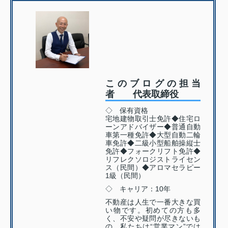
このブログの担当
者 代表取締役
◇ 保有資格
宅地建物取引士免許◆住宅ロ
ーンアドバイザー◆普通自動
車第一種免許◆大型自動二輪
車免許◆二級小型船舶操縦士
免許◆フォークリフト免許◆
リフレクソロジストライセン
ス（民間）◆アロマセラピー
1級（民間）
◇ キャリア：10年
不動産は人生で一番大きな買
い物です。初めての方も多
く、不安や疑問が尽きないも
の。私たちは“営業マン”では