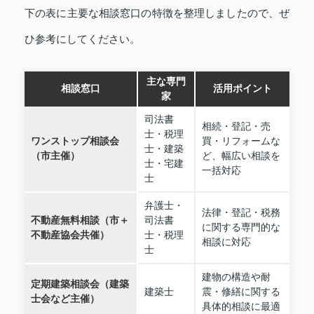
下の表に主要な相談窓口の特徴を整理しましたので、ぜ
ひ参考にしてください。
主な専門
相談窓口
活用ポイント
家
司法書
相続・登記・売
士・税理
ワンストップ相談会
買・リフォームな
士・建築
（市主催）
ど、幅広い相談を
士・宅建
一括対応
士
弁護士・
法律・登記・税務
不動産無料相談（市＋
司法書
に関する専門的な
不動産協会共催）
士・税理
相談に対応
士
建物の構造や耐
定期建築相談会（建築
建築士
震・修繕に関する
士会など主催）
具体的相談に最適