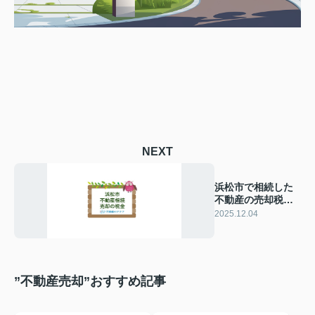
NEXT
浜松市で相続した
不動産の売却税金
は？申告や控除の
2025.12.04
ポイントも解説
”不動産売却”おすすめ記事