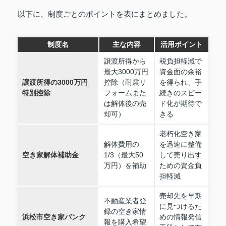
以下に、制度ごとのポイントを表にまとめました。
制度名
主な内容
活用ポイント
譲渡所得から
税負担軽減で
最大3000万円
資金面の余裕
譲渡所得の3000万円
控除（耐震リ
を得られ、手
特別控除
フォームまた
続きのスピー
は解体後の売
ド化が期待で
却可）
きる
老朽化空き家
解体費用の
を迅速に整備
空き家解体補助金
1/3（最大50
して売り出す
万円）を補助
ための資金負
担軽減
売却先を早期
不動産業者登
に見つけるた
録の空き家情
浜松市空き家バンク
めの情報発信
報を購入希望