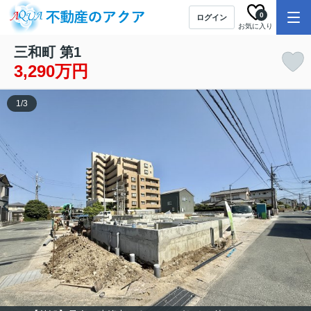
0
ログイン
お気に入り
三和町 第1
3,290万円
1
/
3