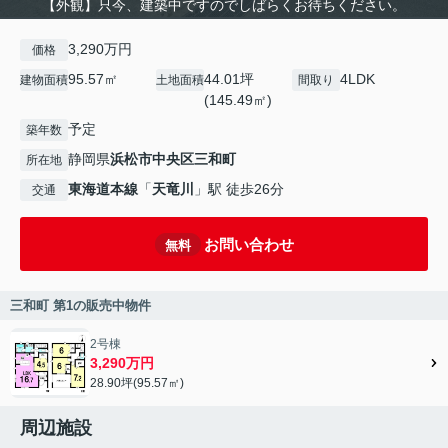
【外観】只今、建築中ですのでしばらくお待ちください。
3,290万円
価格
95.57㎡
44.01坪
4LDK
建物面積
土地面積
間取り
(145.49㎡)
予定
築年数
静岡県
浜松市中央区
三和町
所在地
東海道本線
「
天竜川
」駅 徒歩26分
交通
お問い合わせ
無料
三和町 第1の販売中物件
2号棟
3,290万円
28.90坪(95.57㎡)
周辺施設