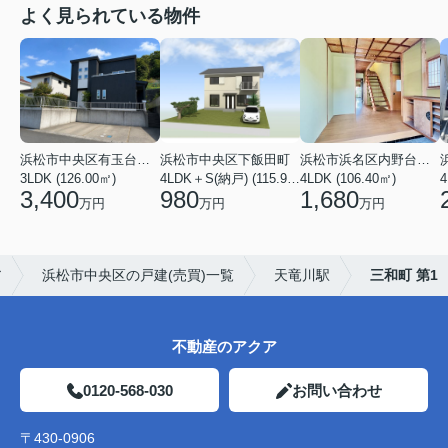
よく見られている物件
浜松市中央区有玉台４丁目
浜松市中央区下飯田町
浜松市浜名区内野台１丁目
3LDK (126.00㎡)
4LDK＋S(納戸) (115.92㎡)
4LDK (106.40㎡)
4
3,400
980
1,680
万円
万円
万円
ア
浜松市中央区の戸建(売買)一覧
天竜川駅
三和町 第1
不動産のアクア
0120-568-030
お問い合わせ
〒430-0906