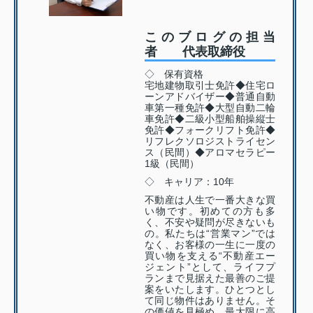
このブログの担当
者 代表取締役
◇ 保有資格
宅地建物取引士免許◆住宅ロ
ーンアドバイザー◆普通自動
車第一種免許◆大型自動二輪
車免許◆二級小型船舶操縦士
免許◆フォークリフト免許◆
リフレクソロジストライセン
ス（民間）◆アロマセラピー
1級（民間）
◇ キャリア：10年
不動産は人生で一番大きな買
い物です。初めての方も多
く、不安や疑問が尽きないも
の。私たちは“営業マン”では
なく、お客様の一生に一度の
買い物を支える“不動産エー
ジェント”として、ライフプ
ランまで見据えた最善のご提
案をいたします。ひとつとし
て同じ物件はありません。そ
の価値を見極め、最大限に高