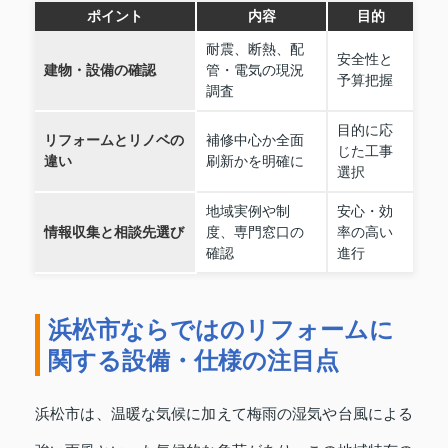
ポイント
内容
目的
耐震、断熱、配
安全性と
建物・設備の確認
管・電気の現況
予算把握
調査
目的に応
リフォームとリノベの
補修中心か全面
じた工事
違い
刷新かを明確に
選択
地域実例や制
安心・効
情報収集と相談先選び
度、専門窓口の
率の高い
確認
進行
浜松市ならではのリフォームに
関する設備・仕様の注目点
浜松市は、温暖な気候に加えて梅雨の湿気や台風による