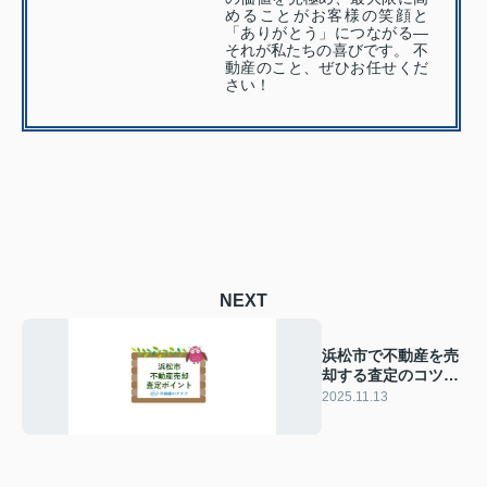
めることがお客様の笑顔と
「ありがとう」につながる—
それが私たちの喜びです。 不
動産のこと、ぜひお任せくだ
さい！
NEXT
浜松市で不動産を売
却する査定のコツ
は？高く売るポイン
2025.11.13
トをまとめて紹介