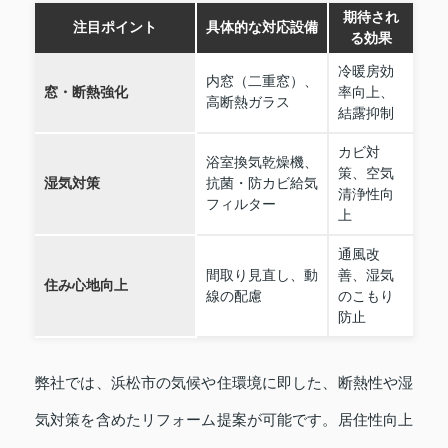
期待され
注目ポイント
具体的な対応設備
る効果
冷暖房効
内窓（二重窓）、
窓・断熱強化
率向上、
高断熱ガラス
結露抑制
カビ対
浴室換気乾燥機、
策、空気
湿気対策
抗菌・防カビ給気
清浄性向
フィルター
上
通風改
間取り見直し、動
善、湿気
住み心地向上
線の配慮
のこもり
防止
弊社では、浜松市の気候や住環境に即した、断熱性や湿
気対策を含めたリフォーム提案が可能です。居住性向上