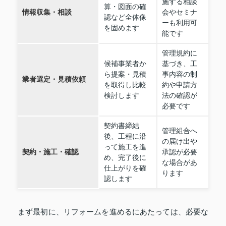
施する相談
算・図面の確
情報収集・相談
会やセミナ
認など全体像
ーも利用可
を固めます
能です
管理規約に
候補事業者か
基づき、工
ら提案・見積
事内容の制
業者選定・見積依頼
を取得し比較
約や申請方
検討します
法の確認が
必要です
契約書締結
管理組合へ
後、工程に沿
の届け出や
って施工を進
契約・施工・確認
承認が必要
め、完了後に
な場合があ
仕上がりを確
ります
認します
まず最初に、リフォームを進めるにあたっては、必要な