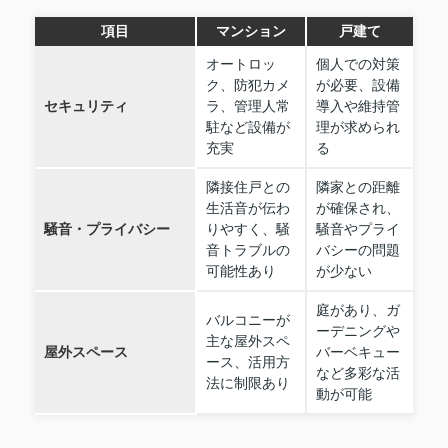
項目
マンション
戸建て
オートロッ
個人での対策
ク、防犯カメ
が必要、設備
セキュリティ
ラ、管理人常
導入や維持管
駐など設備が
理が求められ
充実
る
隣接住戸との
隣家との距離
生活音が伝わ
が確保され、
騒音・プライバシー
りやすく、騒
騒音やプライ
音トラブルの
バシーの問題
可能性あり
が少ない
庭があり、ガ
バルコニーが
ーデニングや
主な屋外スペ
屋外スペース
バーベキュー
ース、活用方
など多彩な活
法に制限あり
動が可能