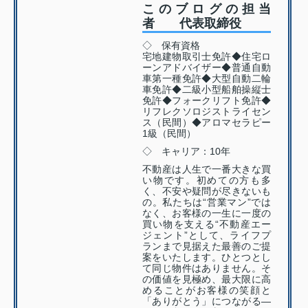
このブログの担当
者 代表取締役
◇ 保有資格
宅地建物取引士免許◆住宅ロ
ーンアドバイザー◆普通自動
車第一種免許◆大型自動二輪
車免許◆二級小型船舶操縦士
免許◆フォークリフト免許◆
リフレクソロジストライセン
ス（民間）◆アロマセラピー
1級（民間）
◇ キャリア：10年
不動産は人生で一番大きな買
い物です。初めての方も多
く、不安や疑問が尽きないも
の。私たちは“営業マン”では
なく、お客様の一生に一度の
買い物を支える“不動産エー
ジェント”として、ライフプ
ランまで見据えた最善のご提
案をいたします。ひとつとし
て同じ物件はありません。そ
の価値を見極め、最大限に高
めることがお客様の笑顔と
「ありがとう」につながる—