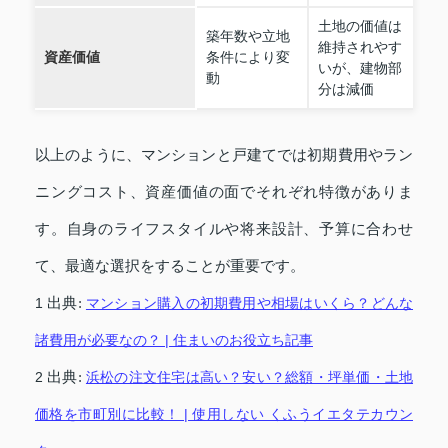
土地の価値は
築年数や立地
維持されやす
資産価値
条件により変
いが、建物部
動
分は減価
以上のように、マンションと戸建てでは初期費用やラン
ニングコスト、資産価値の面でそれぞれ特徴がありま
す。自身のライフスタイルや将来設計、予算に合わせ
て、最適な選択をすることが重要です。
1
出典:
マンション購入の初期費用や相場はいくら？どんな
諸費用が必要なの？ | 住まいのお役立ち記事
2
出典:
浜松の注文住宅は高い？安い？総額・坪単価・土地
価格を市町別に比較！ | 使用しない くふうイエタテカウン