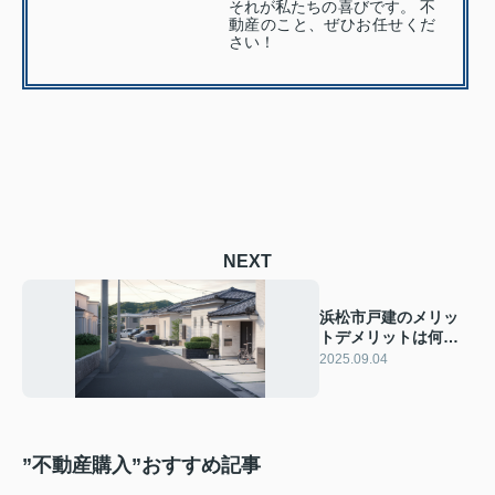
それが私たちの喜びです。 不
動産のこと、ぜひお任せくだ
さい！
NEXT
浜松市戸建のメリッ
トデメリットは何？
購入前に知っておく
2025.09.04
べきポイントをご紹
介
”不動産購入”おすすめ記事