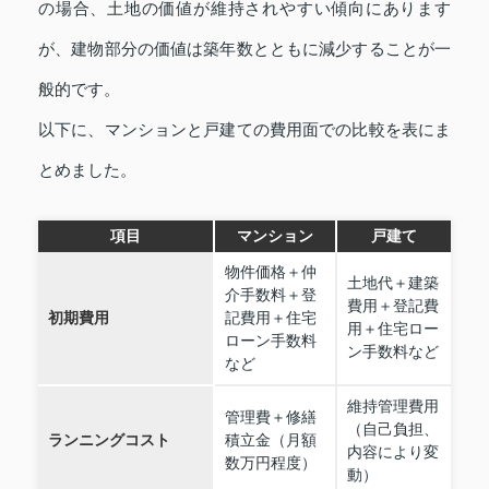
の場合、土地の価値が維持されやすい傾向にあります
が、建物部分の価値は築年数とともに減少することが一
般的です。
以下に、マンションと戸建ての費用面での比較を表にま
とめました。
項目
マンション
戸建て
物件価格＋仲
土地代＋建築
介手数料＋登
費用＋登記費
初期費用
記費用＋住宅
用＋住宅ロー
ローン手数料
ン手数料など
など
維持管理費用
管理費＋修繕
（自己負担、
ランニングコスト
積立金（月額
内容により変
数万円程度）
動）