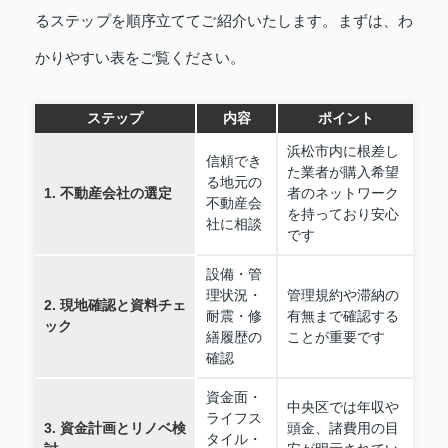
るステップを順序立ててご紹介いたします。まずは、わ
かりやすい表をご覧ください。
ステップ
内容
ポイント
浜松市内に根差し
信頼でき
た業者が購入希望
る地元の
1. 不動産会社の選定
者のネットワーク
不動産会
を持っており安心
社に相談
です
設備・管
理状況・
管理規約や滞納の
2. 現地確認と資料チェ
耐震・修
有無まで確認する
ック
繕履歴の
ことが重要です
確認
資金面・
中央区では年収や
ライフス
3. 資金計画とリノベ検
頭金、諸費用の目
タイル・