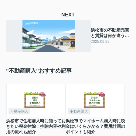
NEXT
浜松市の不動産売買
と賃貸は何が違う？
売買と賃貸の特徴や
2025.09.22
選び方も解説
”不動産購入”おすすめ記事
不動産購入
不動産購入
浜松市で住宅購入時に知ってお
浜松市でマイホーム購入時に税
きたい税金控除！控除内容や利
金はいくらかかる？費用計画の
用の流れも紹介
ポイントも紹介