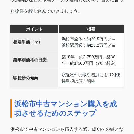
や成約数などの市場データを活用しながら、自分に合っ
た物件を絞り込んでいきましょう。
ポイント
概要
浜松市全体：約20.5万円／㎡、
相場単価（㎡）
浜松駅周辺：約26.2万円／㎡
築10年：約2,759万円、築30
築年別価格の目安
年：約1,669万円（70㎡想定）
駅近物件の取引増加により利便
駅徒歩の傾向
性重視の傾向明確
浜松市中古マンション購入を成
功させるためのステップ
浜松市で中古マンションを購入する際、成功への鍵とな